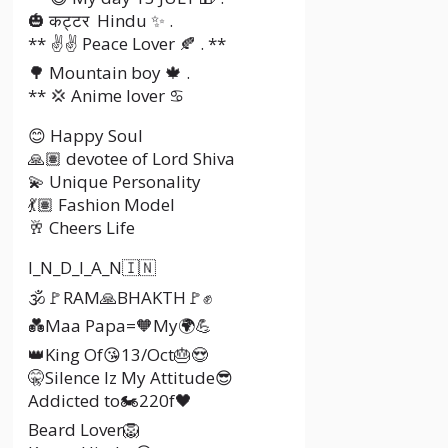
🎃 कट्टर Hindu ✨ .
** ✌✌ Peace Lover 🍂 . **
🌳 Mountain boy 🍁 .
** 💢 Anime lover ♋
😊 Happy Soul
🙏🏽 devotee of Lord Shiva
💫 Unique Personality
💃🏽 Fashion Model
🥂 Cheers Life
I_N_D_I_A_N🇮🇳
🕉🚩RAM🙏BHAKTH🚩✊
💑Maa Papa=🧡My🌍💪
👑King Of😘13/Oct🎂😍
🤫Silence Iz My Attitude😎
Addicted to🏍️220f🖤
Beard Lover🦁