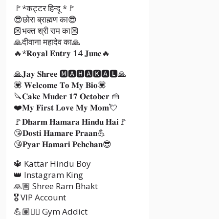
🚩*कट्टर हिन्दू *🚩
😎छोरा ब्राह्मण का😎
👺भक्त श्री राम का👺
🙏दीवाना महादेव का🙏
🔥*𝐑𝐨𝐲𝐚𝐥 𝐄𝐧𝐭𝐫𝐲 14 𝐉𝐮𝐧𝐞🔥
🙏𝐉𝐚𝐲 𝐒𝐡𝐫𝐞𝐞 🅼🅰🅷🅰🅺🅰🅻🙏
💟 𝐖𝐞𝐥𝐜𝐨𝐦𝐞 𝐓𝐨 𝐌𝐲 𝐁𝐢𝐨💟
🔪𝐂𝐚𝐤𝐞 𝐌𝐮𝐝𝐞𝐫 𝟏𝟕 𝐎𝐜𝐭𝐨𝐛𝐞𝐫 🍰
❤️𝐌𝐲 𝐅𝐢𝐫𝐬𝐭 𝐋𝐨𝐯𝐞 𝐌𝐲 𝐌𝐨𝐦💘
🚩𝐃𝐡𝐚𝐫𝐦 𝐇𝐚𝐦𝐚𝐫𝐚 𝐇𝐢𝐧𝐝𝐮 𝐇𝐚𝐢🚩
😘𝐃𝐨𝐬𝐭𝐢 𝐇𝐚𝐦𝐚𝐫𝐞 𝐏𝐫𝐚𝐚𝐧💪
😘𝐏𝐲𝐚𝐫 𝐇𝐚𝐦𝐚𝐫𝐢 𝐏𝐞𝐡𝐜𝐡𝐚𝐧😎
🔱 Kattar Hindu Boy
👑 Instagram King
🙏🏽 Shree Ram Bhakt
🎖️ VIP Account
💪🏽🏋️‍♂️ Gym Addict