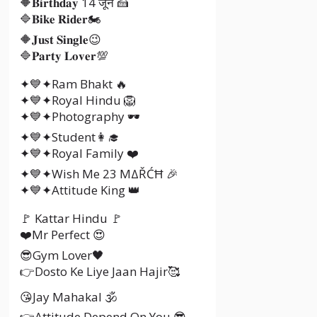
🔶𝐁𝐢𝐫𝐭𝐡𝐝𝐚𝐲 14 जून 🍰
🔷𝐁𝐢𝐤𝐞 𝐑𝐢𝐝𝐞𝐫🏍️
🔶𝐉𝐮𝐬𝐭 𝐒𝐢𝐧𝐠𝐥𝐞😉
🔷𝐏𝐚𝐫𝐭𝐲 𝐋𝐨𝐯𝐞𝐫💯
✦💙✦Ram Bhakt 🔥
✦💙✦Royal Hindu 🦁
✦💙✦Photography 🕶️
✦💙✦Student👩‍🎓
✦💙✦Royal Family ❤️
✦💙✦Wish Me 23 ΜΔŘĆĦ 🎉
✦💙✦Attitude King 👑
🚩 Kattar Hindu 🚩
❤️Mr Perfect 😍
😎Gym Lover🖤
👉Dosto Ke Liye Jaan Hajir🥰
😘Jay Mahakal 🕉️
👉Attitude Depend On You 😎