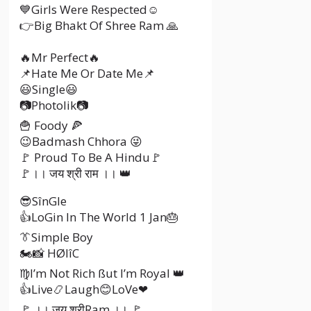
💙Girls Were Respected☺
👉Big Bhakt Of Shree Ram 🙏
🔥Mr Perfect🔥
📌Hate Me Or Date Me📌
😃Single😃
📷Photolik📷
🍟 Foody 🍕
😉Badmash Chhora 😜
🚩 Proud To Be A Hindu🚩
🚩।। जय श्री राम ।। 👑
😎SînGle
👍LoGin In The World 1 Jan🎂
👔Simple Boy
🏍📸 HØlîC
♍I’m Not Rich ßut I’m Royal 👑
👍Live📿Laugh😊LoVe❤
🚩 ।। जय श्रीRam ।। 🚩