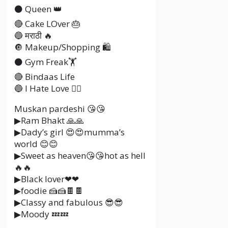
⚫ Queen 👑
🔴 Cake LOver 🎂
🔵 मराठी 🔥
🔘 Makeup/Shopping 🛍️
⚫ Gym Freak🏋️
🔴 Bindaas Life
🔵 I Hate Love ❤️‍🔥
Muskan pardeshi 😘😘
▶Ram Bhakt 🙏🙏
▶Dady’s girl 😍😍mumma’s
world 😊😊
▶Sweet as heaven😘😘hot as hell
🔥🔥
▶Black lover❤❤
▶foodie 🍰🍰🍫🍫
▶Classy and fabulous 😎😎
▶Moody 💤💤