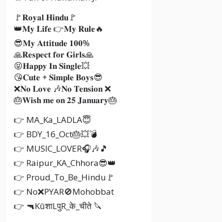
🚩𝐑𝐨𝐲𝐚𝐥 𝐇𝐢𝐧𝐝𝐮🚩
👑𝐌𝐲 𝐋𝐢𝐟𝐞 👉𝐌𝐲 𝐑𝐮𝐥𝐞🔥
😎𝐌𝐲 𝐀𝐭𝐭𝐢𝐭𝐮𝐝𝐞 𝟏𝟎𝟎%
🙏𝐑𝐞𝐬𝐩𝐞𝐜𝐭 𝐟𝐨𝐫 𝐆𝐢𝐫𝐥𝐬🙏
😝𝐇𝐚𝐩𝐩𝐲 𝐈𝐧 𝐒𝐢𝐧𝐠𝐥𝐞💥
😘𝐂𝐮𝐭𝐞 + 𝐒𝐢𝐦𝐩𝐥𝐞 𝐁𝐨𝐲𝐬😎
❌𝐍𝐨 𝐋𝐨𝐯𝐞 🎶𝐍𝐨 𝐓𝐞𝐧𝐬𝐢𝐨𝐧 ❌
🎂𝐖𝐢𝐬𝐡 𝐦𝐞 𝐨𝐧 𝟐𝟓 𝐉𝐚𝐧𝐮𝐚𝐫𝐲🎂
👉 MA_Ka_LADLA😇
👉 BDY_16_Oct🎂💥💣
👉 MUSIC_LOVER🎧🎶🎵
👉 Raipur_KA_Chhora😎👑
👉 Proud_To_Be_Hindu🚩
👉 No❌PYAR🚫Mohobbat
👉 🔫KūशाLपुR_के_चीते 🔪