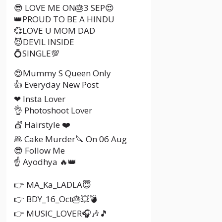
😎 LOVE ME ON🎂3 SEP😍
👑PROUD TO BE A HINDU
💞LOVE U MOM DAD
😈DEVIL INSIDE
💍SINGLE💯
😍Mummy S Queen Only
👍 Everyday New Post
❤ Insta Lover
👌 Photoshoot Lover
💇 Hairstyle ❤️
🥞 Cake Murder🔪 On 06 Aug
😎 Follow Me
☝️ Ayodhya 🔥👑
👉 MA_Ka_LADLA😇
👉 BDY_16_Oct🎂💥💣
👉 MUSIC_LOVER🎧🎶🎵