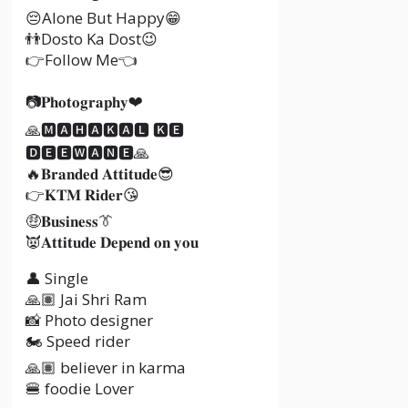
😔Alone But Happy😁
👬Dosto Ka Dost😉
👉Follow Me👈
📷𝐏𝐡𝐨𝐭𝐨𝐠𝐫𝐚𝐩𝐡𝐲❤
🙏🅼🅰🅷🅰🅺🅰🅻 🅺🅴
🅳🅴🅴🆆🅰🅽🅴🙏
🔥​𝐁𝐫𝐚𝐧𝐝𝐞𝐝 𝐀𝐭𝐭𝐢𝐭𝐮𝐝𝐞😎
👉𝐊𝐓𝐌 𝐑𝐢𝐝𝐞𝐫😘
🤑𝐁𝐮𝐬𝐢𝐧𝐞𝐬𝐬👔
👿𝐀𝐭𝐭𝐢𝐭𝐮𝐝𝐞 𝐃𝐞𝐩𝐞𝐧𝐝 𝐨𝐧 𝐲𝐨𝐮
👤 Single
🙏🏽 Jai Shri Ram
📸 Photo designer
🏍️ Speed rider
🙏🏽 believer in karma
🍔 foodie Lover