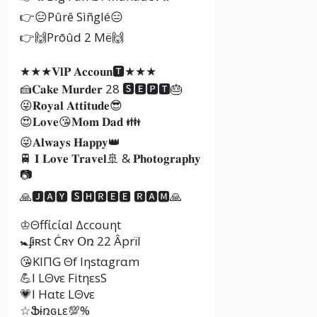
👉😑Pûrê Sìñglé😑
👉🙌Prōûd 2 Më🙌
★★★𝐕𝐥𝐏 𝐀𝐜𝐜𝐨𝐮𝐧🆃★★★
🍰𝐂𝐚𝐤𝐞 𝐌𝐮𝐫𝐝𝐞𝐫 28 🆂🅴🅿🆃🎂
😜𝐑𝐨𝐲𝐚𝐥 𝐀𝐭𝐭𝐢𝐭𝐮𝐝𝐞😎
😍𝐋𝐨𝐯𝐞😘𝐌𝐨𝐦 𝐃𝐚𝐝 👪
😜𝐀𝐥𝐰𝐚𝐲𝐬 𝐇𝐚𝐩𝐩𝐲👑
🚆 𝐈 𝐋𝐨𝐯𝐞 𝐓𝐫𝐚𝐯𝐞𝐥🚢 & 𝐏𝐡𝐨𝐭𝐨𝐠𝐫𝐚𝐩𝐡𝐲
📷
🙏🅹🅰🆈 🆂🅷🆁🅴🅴 🆁🅰🅼🙏
♔Θffίcίαl Δccouηt
🚼ʄɨʀst Ċʀʏ Օռ 22 Âprïl
😘KIΠG Θf Iηstαgrαm
💪I LΘvε FitηεsS
💗Ι Ηαtε LΘvε
☆Ֆɨռɢʟε💯%