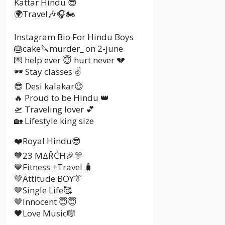
Kattar Hindu 😎
🌍Travel🎶🎧🏍️
Instagram Bio For Hindu Boys
🎂cake🔪murder_ on 2-june
💌 help ever 😇 hurt never 💔
🕶️ Stay classes ✌️
😎 Desi kalakar😉
🔥 Proud to be Hindu 👑
🛫 Traveling lover 💕
🏡 Lifestyle king size
❤️Royal Hindu😎
🧡23 ΜΔŘĆĦ🎉🎊
💙Fitness +Travel 🧳
💚Attitude BOY👔
🤎Single Life🥰
🤎Innocent 😇😇
🖤Love Music🎼