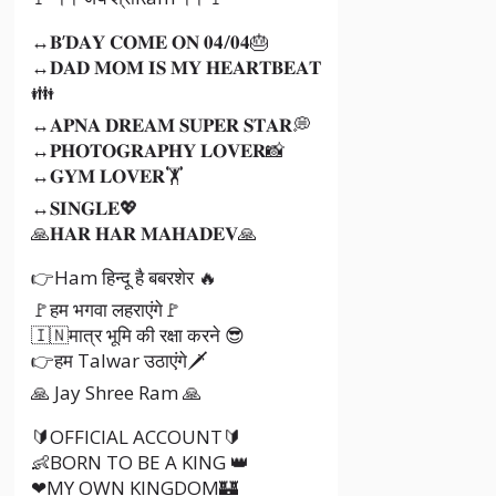
↔𝐁’𝐃𝐀𝐘 𝐂𝐎𝐌𝐄 𝐎𝐍 𝟎𝟒/𝟎𝟒🎂
↔𝐃𝐀𝐃 𝐌𝐎𝐌 𝐈𝐒 𝐌𝐘 𝐇𝐄𝐀𝐑𝐓𝐁𝐄𝐀𝐓
👪
↔𝐀𝐏𝐍𝐀 𝐃𝐑𝐄𝐀𝐌 𝐒𝐔𝐏𝐄𝐑 𝐒𝐓𝐀𝐑💭
↔𝐏𝐇𝐎𝐓𝐎𝐆𝐑𝐀𝐏𝐇𝐘 𝐋𝐎𝐕𝐄𝐑📸
↔𝐆𝐘𝐌 𝐋𝐎𝐕𝐄𝐑🏋️
↔𝐒𝐈𝐍𝐆𝐋𝐄💖
🙏𝐇𝐀𝐑 𝐇𝐀𝐑 𝐌𝐀𝐇𝐀𝐃𝐄𝐕🙏
👉Ham हिन्दू है बबरशेर 🔥
🚩हम भगवा लहराएंगे🚩
🇮🇳मात्र भूमि की रक्षा करने 😎
👉हम Talwar उठाएंगे🗡️
🙏 Jay Shree Ram 🙏
🔰OFFICIAL ACCOUNT🔰
👶BORN TO BE A KING 👑
❤MY OWN KINGDOM🏰