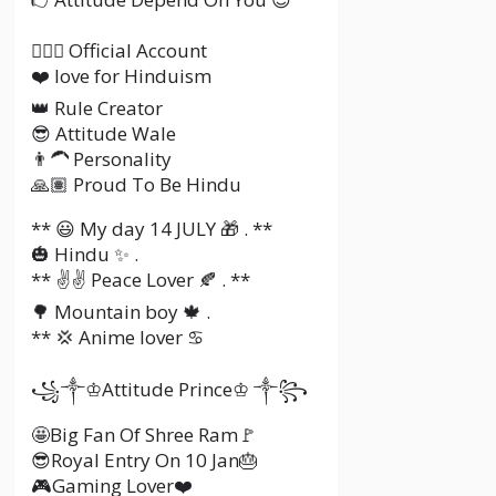
🕵🏽‍♂️ Official Account
❤️ love for Hinduism
👑 Rule Creator
😎 Attitude Wale
👨‍🦱 Personality
🙏🏽 Proud To Be Hindu
** 😃 My day 14 JULY 🎁 . **
🎃 Hindu ✨ .
** ✌✌ Peace Lover 🍂 . **
🌳 Mountain boy 🍁 .
** 💢 Anime lover ♋
꧁༒♔Attitude Prince♔ ༒꧂
🤩Big Fan Of Shree Ram🚩
😎Royal Entry On 10 Jan🎂
🎮Gaming Lover❤️