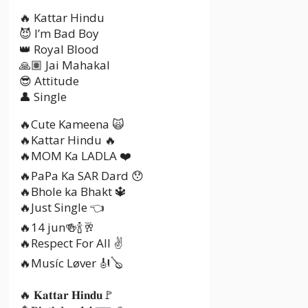
🔥 Kattar Hindu
😈 I’m Bad Boy
👑 Royal Blood
🙏🏽 Jai Mahakal
😎 Attitude
👤 Single
🔥Cute Kameena 🙀
🔥Kattar Hindu 🔥
🔥MOM Ka LADLA ❤️
🔥PaPa Ka SAR Dard 😯
🔥Bhole ka Bhakt 🔱
🔥Just Single 👈
🔥14 jun🍻🍾🥂
🔥Respect For All ✌️
🔥Musíc Løver 🎻🪕
🔥 𝐊𝐚𝐭𝐭𝐚𝐫 𝐇𝐢𝐧𝐝𝐮🚩