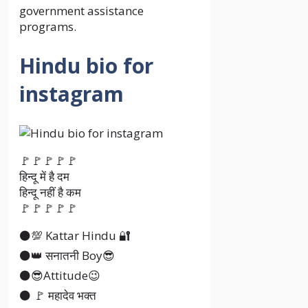
government assistance
programs.
Hindu bio for
instagram
🚩🚩🚩🚩🚩
हिन्दू में है दम
हिन्दू नहीं है कम
🚩🚩🚩🚩🚩
⚫💯 Kattar Hindu 🔐
⚫👑 सनातनी Boy😎
⚫😎Attitude😉
⚫ 🚩 महादेव भक्त