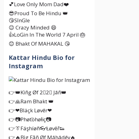
💕Love Only Mom Dad❤️
😎Proud To Be Hindu 👑
😘SînGle
😉 Crazy Minded 😄
👍LoGin In The World 7 April 🎂
😊 Bhakt Of MAHAKAL 😘
Kattar Hindu Bio for
Instagram
👉👑Kìñg Øf 2⃣2⃣ Jāñ👑
👉🙏Ram Bhakt 👑
👉❤Bläçk Løvēr❤
👉📷Phøťöhøłïç📷
👉👔Fáşhíøñ👓Łøvêř👟
👉🔥Bìg Fãñ Øf Māhādēv🔥