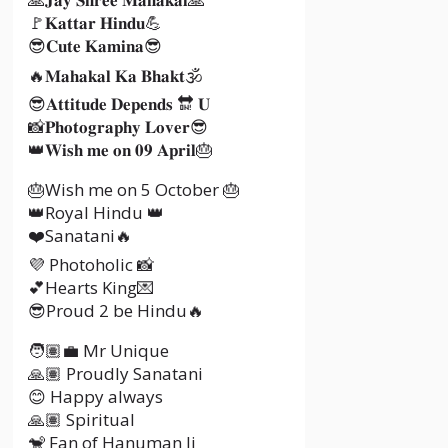
🚩𝐊𝐚𝐭𝐭𝐚𝐫 𝐇𝐢𝐧𝐝𝐮💪
😎𝐂𝐮𝐭𝐞 𝐊𝐚𝐦𝐢𝐧𝐚😎
🔥𝐌𝐚𝐡𝐚𝐤𝐚𝐥 𝐊𝐚 𝐁𝐡𝐚𝐤𝐭🕉️
😎𝐀𝐭𝐭𝐢𝐭𝐮𝐝𝐞 𝐃𝐞𝐩𝐞𝐧𝐝𝐬 🔛 𝐔
📸𝐏𝐡𝐨𝐭𝐨𝐠𝐫𝐚𝐩𝐡𝐲 𝐋𝐨𝐯𝐞𝐫😎
👑𝐖𝐢𝐬𝐡 𝐦𝐞 𝐨𝐧 𝟎𝟗 𝐀𝐩𝐫𝐢𝐥🎂
🎂Wish me on 5 October 🎂
👑Royal Hindu 👑
❤️Sanatani🔥
💜 Photoholic 📸
💕Hearts King💌
😎Proud 2 be Hindu🔥
🧑🏽‍💼 Mr Unique
🙏🏽 Proudly Sanatani
😊 Happy always
🙏🏽 Spiritual
🐒 Fan of Hanuman Ji