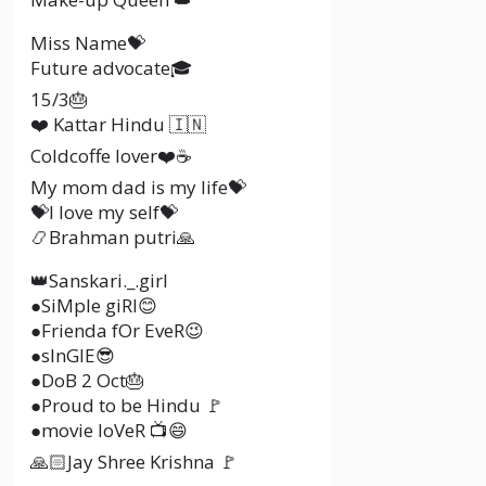
Miss Name💝
Future advocate🎓
15/3🎂
❤️ Kattar Hindu 🇮🇳
Coldcoffe lover❤️☕
My mom dad is my life💝
💝I love my self💝
📿Brahman putri🙏
👑Sanskari._.girl
●SiMple giRl😊
●Frienda fOr EveR😉
●sInGlE😎
●DoB 2 Oct🎂
●Proud to be Hindu 🚩
●movie loVeR 📺😄
🙏🏻Jay Shree Krishna 🚩