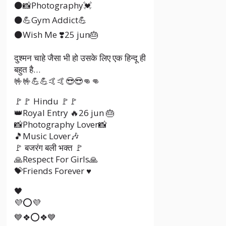
⚫📸Photography💓
⚫💪Gym Addict💪
⚫Wish Me ❣️25 jun🎂
दुश्मन चाहे जैसा भी हो उसके लिए एक हिन्दू ही
बहुत है…
🤟🤟💪💪🤙🤙😎😎👊👊
🚩🚩 Hindu 🚩🚩
👑Royal Entry 🔥26 jun 🎂
📸Photography Lover📸
🎵Music Lover🎶
🚩 बजरंग बली भक्त 🚩
🙏Respect For Girls🙏
💝Friends Forever ♥️
🖤
💜⭕💜
💙❖⭕❖💙