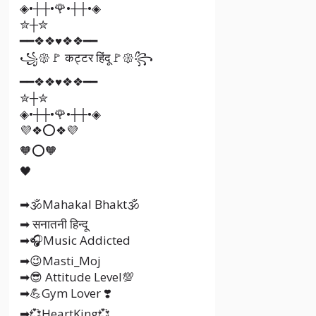
◈•┼┼•🌹•┼┼•◈
✮┼✮
━━❖❖♥❖❖━━
꧁𑁍🚩 कट्टर हिंदू🚩𑁍꧂
━━❖❖♥❖❖━━
✮┼✮
◈•┼┼•🌹•┼┼•◈
💜❖⭕❖💜
🧡⭕🧡
🖤
➡🕉Mahakal Bhakt🕉
➡ सनातनी हिन्दू
➡🎧Music Addicted
➡😉Masti_Moj
➡😎 Attitude Level💯
➡💪Gym Lover ❣️
➡💞HeartKing💞