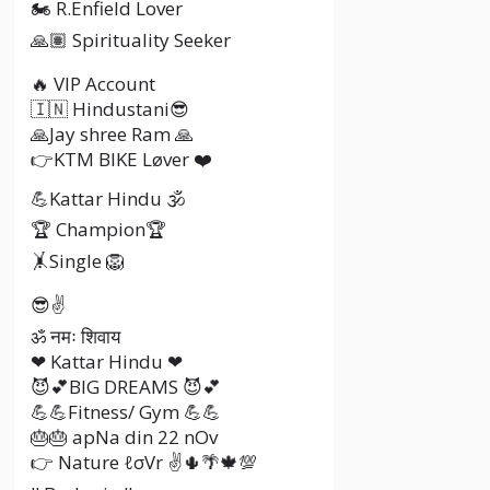
🏍️ R.Enfield Lover
🙏🏽 Spirituality Seeker
🔥 VIP Account
🇮🇳 Hindustani😎
🙏Jay shree Ram 🙏
👉KTM BIKE Løver ❤️
💪Kattar Hindu 🕉️
🏆 Champion🏆
🤸Single 🦁
😎✌
ॐ नमः शिवाय
❤ Kattar Hindu ❤
😈💕BIG DREAMS 😈💕
💪💪Fitness/ Gym 💪💪
🎂🎂 apNa din 22 nOv
👉 Nature ℓσVr ✌🌵🌴🍁💯