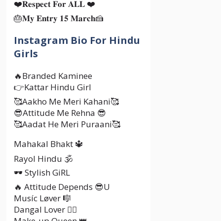
❤️𝐑𝐞𝐬𝐩𝐞𝐜𝐭 𝐅𝐨𝐫 𝐀𝐋𝐋 ❤️
🎂𝐌𝐲 𝐄𝐧𝐭𝐫𝐲 𝟏𝟓 𝐌𝐚𝐫𝐜𝐡🍰
Instagram Bio For Hindu
Girls
🔥Branded Kaminee
👉Kattar Hindu Girl
🥰Aakho Me Meri Kahani🥰
😎Attitude Me Rehna 😎
🥰Aadat He Meri Puraani🥰
Mahakal Bhakt 🔱
Rayol Hindu 🕉️
🕶️ Stylish GiRL
🔥 Attitude Depends 😎U
Musíc Løver 🎼
Dangal Lover 🤼‍♂️
Make-up Queen 👑