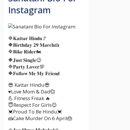
Instagram
🔷𝐊𝐚𝐭𝐭𝐚𝐫 𝐇𝐢𝐧𝐝𝐮🚩
🔶𝐁𝐢𝐫𝐭𝐡𝐝𝐚𝐲 𝟐𝟗 𝐌𝐚𝐫𝐜𝐡🍰
🔷𝐁𝐢𝐤𝐞 𝐑𝐢𝐝𝐞𝐫🏍️
🔶𝐉𝐮𝐬𝐭 𝐒𝐢𝐧𝐠𝐥𝐞😉
🔷𝐏𝐚𝐫𝐭𝐲 𝐋𝐨𝐯𝐞𝐫💯
🔶𝐅𝐨𝐥𝐥𝐨𝐰 𝐌𝐞 𝐌𝐲 𝐅𝐫𝐢𝐞𝐧𝐝
😎 Kattar Hindu😎
♥️Love Mom & Dad💞
💪 Fitness Freak 🔥
😇Respect For Girls😊
💓Proud To Be Hindu💓
🍰Cake Murder On 6 April🎂
🙏𝐉𝐚𝐲 𝐒𝐡𝐫𝐞𝐞 𝐌𝐚𝐡𝐚𝐤𝐚𝐥🙏