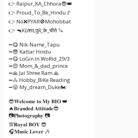
👉 Raipur_KA_Chhora😎👑
👉 Proud_To_Be_Hindu🚩
👉 No❌PYAR🚫Mohobbat
👉 🔫KūशाLपुR_के_चीते 🔪
➖😋 Nik-Name_Tapu
➖😎 Kattar Hindu
➖😋 LoGin In WoRld_29/3
➖😍 Mom_&_dad_prince
➖🙏 Jai Shree Ram 🙏
➖🚴 Hobby_BiKe Reading
➖😜 My_dream_Duke🏍
😎𝐖𝐞𝐥𝐜𝐨𝐦𝐞 𝐭𝐨 𝐌𝐲 𝐁𝐈𝐎 👑
🔥𝐁𝐫𝐚𝐧𝐝𝐞𝐝 𝐀𝐭𝐭𝐢𝐭𝐮𝐝𝐞😎
📷𝐏𝐡𝐨𝐭𝐨𝐠𝐫𝐚𝐩𝐡𝐲 📷
💯𝐑𝐨𝐲𝐚𝐥 𝐁𝐎𝐘 😎
🎧𝐌𝐮𝐬𝐢𝐜 𝐋𝐨𝐯𝐞𝐫 🎶