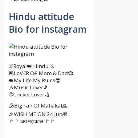
Hindu attitude
Bio for instagram
⚔️Royal👑 Hindu ⚔️
💟LoV€R O£ Mom & Dad💞
👑My Life My Rules😎
🎶Music Lover🎵
⚾Cricket Lover🏏
🕉️Big Fan Of Mahakal🙏
🎉WISH ME ON 24 Jun🎁
🚩🚩 जय महाकाल 🚩🚩