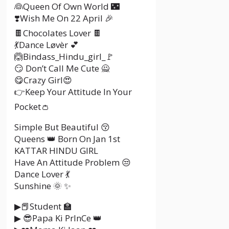
👰Queen Of Own World 🌃
❣️Wish Me On 22 April 🎉
🍫Chocolates Lover 🍫
💃Dance Løvèr 💕
🙆Bindass_Hindu_girl_🚩
😏 Don’t Call Me Cute 🙅
😋Crazy Girl😍
👉Keep Your Attitude In Your
Pocket👛
Simple But Beautiful 😚
Queens 👑 Born On Jan 1st
KATTAR HINDU GIRL
Have An Attitude Problem 😒
Dance Lover 💃
Sunshine 🌞 ✨
▶📕Student 🏫
▶ 😎Papa Ki PrInCe 👑