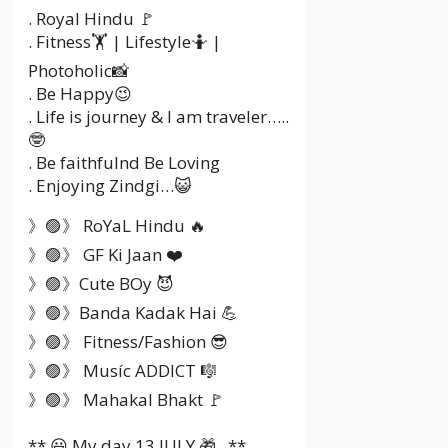
. Royal Hindu 🚩
. Fitness🏋️ | Lifestyle🤷 |
Photoholic📸
. Be Happy😉
. Life is journey & I am traveler…..
🤓
. Be faithfulnd Be Loving
. Enjoying Zindgi…😺
》🟣》 RoYaL Hindu 🔥
》🟣》 GF Ki Jaan ❤️
》🟣》Cute BOy 😈
》🟣》Banda Kadak Hai 💪
》🟣》 Fitness/Fashion 😎
》🟣》 Musíc ADDICT 🎼
》🟣》 Mahakal Bhakt 🚩
** 😃 My day 13 JULY 🎁 . **