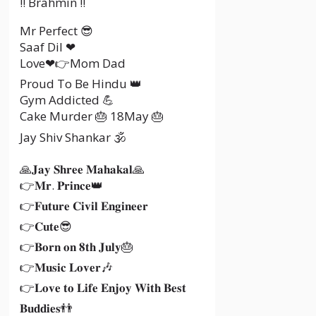
!! Brahmin !!
Mr Perfect 😎
Saaf Dil ❤
Love❤👉Mom Dad
Proud To Be Hindu 👑
Gym Addicted 💪
Cake Murder 🎂 18May 🎂
Jay Shiv Shankar 🕉️
🙏𝐉𝐚𝐲 𝐒𝐡𝐫𝐞𝐞 𝐌𝐚𝐡𝐚𝐤𝐚𝐥🙏
👉𝐌𝐫. 𝐏𝐫𝐢𝐧𝐜𝐞👑
👉𝐅𝐮𝐭𝐮𝐫𝐞 𝐂𝐢𝐯𝐢𝐥 𝐄𝐧𝐠𝐢𝐧𝐞𝐞𝐫
👉𝐂𝐮𝐭𝐞😎
👉𝐁𝐨𝐫𝐧 𝐨𝐧 𝟖𝐭𝐡 𝐉𝐮𝐥𝐲🎂
👉𝐌𝐮𝐬𝐢𝐜 𝐋𝐨𝐯𝐞𝐫🎶
👉𝐋𝐨𝐯𝐞 𝐭𝐨 𝐋𝐢𝐟𝐞 𝐄𝐧𝐣𝐨𝐲 𝐖𝐢𝐭𝐡 𝐁𝐞𝐬𝐭
𝐁𝐮𝐝𝐝𝐢𝐞𝐬👬