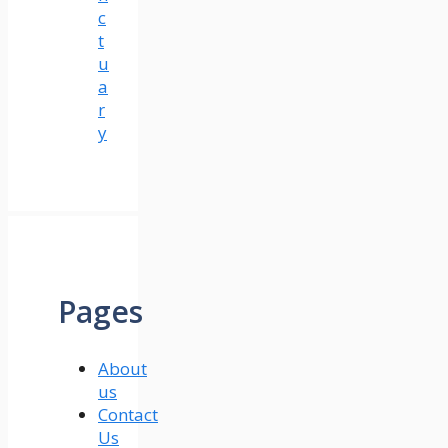
c
t
u
a
r
y
Pages
About
us
Contact
Us