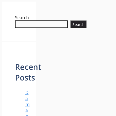
Search
Search
Recent
Posts
D
a
m
a