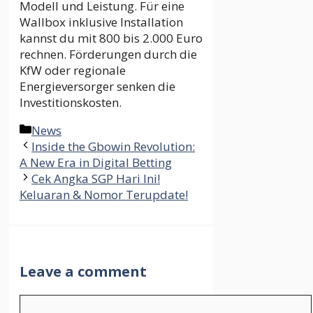
Modell und Leistung. Für eine
Wallbox inklusive Installation
kannst du mit 800 bis 2.000 Euro
rechnen. Förderungen durch die
KfW oder regionale
Energieversorger senken die
Investitionskosten.
Categories
News
Inside the Gbowin Revolution:
A New Era in Digital Betting
Cek Angka SGP Hari Ini!
Keluaran & Nomor Terupdate!
Leave a comment
Comment