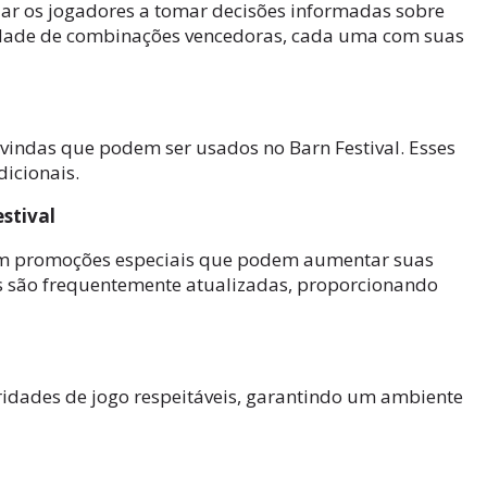
ar os jogadores a tomar decisões informadas sobre
iedade de combinações vencedoras, cada uma com suas
vindas que podem ser usados no Barn Festival. Esses
dicionais.
stival
 em promoções especiais que podem aumentar suas
tas são frequentemente atualizadas, proporcionando
oridades de jogo respeitáveis, garantindo um ambiente