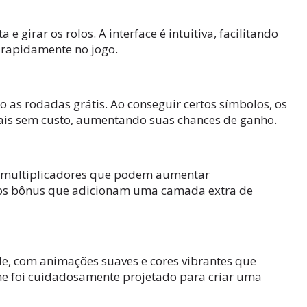
e girar os rolos. A interface é intuitiva, facilitando
 rapidamente no jogo.
as rodadas grátis. Ao conseguir certos símbolos, os
is sem custo, aumentando suas chances de ganho.
ce multiplicadores que podem aumentar
gos bônus que adicionam uma camada extra de
ade, com animações suaves e cores vibrantes que
he foi cuidadosamente projetado para criar uma