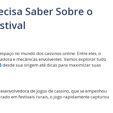
ecisa Saber Sobre o
stival
espaço no mundo dos cassinos online. Entre eles, o
ntadora e mecânicas envolventes. Vamos explorar tudo
8
desde sua origem até dicas para maximizar suas
desenvolvedora de jogos de cassino, que se empenhou
irado em festivais rurais, o jogo rapidamente capturou