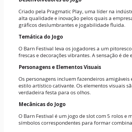
Criado pela Pragmatic Play, uma líder na indústri
alta qualidade e inovação pelos quais a empres
gráficos deslumbrantes e jogabilidade fluida.
Temática do Jogo
O Barn Festival leva os jogadores a um pitoresco
frescas e decorações vibrantes. A sensação é de e
Personagens e Elementos Visuais
Os personagens incluem fazendeiros amigáveis
estilo artístico cativante. Os elementos visuais
verdadeira festa para os olhos.
Mecânicas do Jogo
O Barn Festival é um jogo de slot com 5 rolos e 
símbolos correspondentes para formar combina