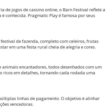
a de jogos de cassino online, o Barn Festival reflete a
a é conhecida. Pragmatic Play é famosa por seus
 festival de fazenda, completo com celeiros, frutas
star em uma festa rural cheia de alegria e cores.
 e animais encantadores, todos desenhados com um
 são ricos em detalhes, tornando cada rodada uma
múltiplas linhas de pagamento. O objetivo é alinhar
ções vencedoras.