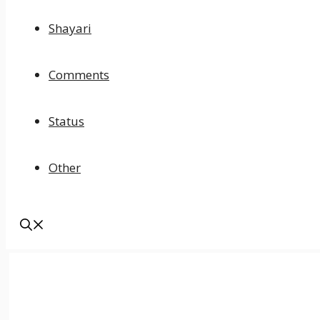
Shayari
Comments
Status
Other