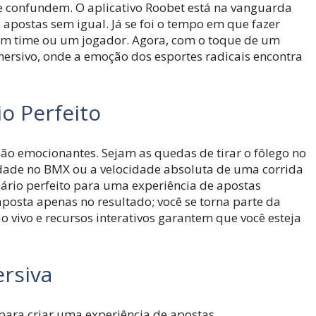
 se confundem. O aplicativo Roobet está na vanguarda
apostas sem igual. Já se foi o tempo em que fazer
um time ou um jogador. Agora, com o toque de um
ersivo, onde a emoção dos esportes radicais encontra
io Perfeito
 são emocionantes. Sejam as quedas de tirar o fôlego no
dade no BMX ou a velocidade absoluta de uma corrida
nário perfeito para uma experiência de apostas
posta apenas no resultado; você se torna parte da
o vivo e recursos interativos garantem que você esteja
rsiva
 para criar uma experiência de apostas