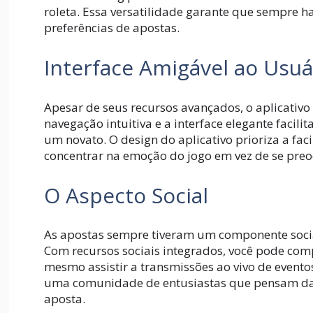
roleta. Essa versatilidade garante que sempre 
preferências de apostas.
Interface Amigável ao Usuá
Apesar de seus recursos avançados, o aplicativo 
navegação intuitiva e a interface elegante facil
um novato. O design do aplicativo prioriza a fac
concentrar na emoção do jogo em vez de se pr
O Aspecto Social
As apostas sempre tiveram um componente social,
Com recursos sociais integrados, você pode compar
mesmo assistir a transmissões ao vivo de eventos
uma comunidade de entusiastas que pensam d
aposta.