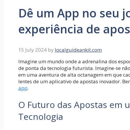
Dê um App no seu j
experiência de apos
15 July 2024
by
localguideankit.com
Imagine um mundo onde a adrenalina dos esport
de ponta da tecnologia futurista. Imagine-se n
em uma aventura de alta octanagem em que cada
lentes de um aplicativo de apostas inovador. B
app
.
O Futuro das Apostas em 
Tecnologia