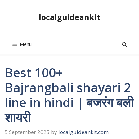
Skip
to
localguideankit
content
Menu
Best 100+
Bajrangbali shayari 2
line in hindi | बजरंग बली
शायरी
5 September 2025
by
localguideankit.com