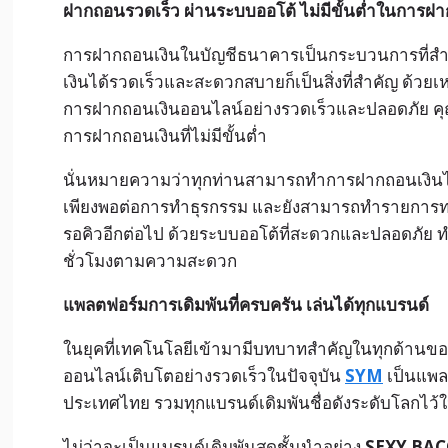
ฝากถอนรวดเร็ว ผ่านระบบออโต้ ไม่มีขั้นต่ำในการฝ
การฝากถอนเงินในบัญชีธนาคารเป็นกระบวนการที่สำ
เงินได้รวดเร็วและสะดวกสบายก็เป็นสิ่งที่สำคัญ ด้วยเห
การฝากถอนเงินออนไลน์อย่างรวดเร็วและปลอดภัย คุ
การฝากถอนเงินที่ไม่มีขั้นต่ำ
นั่นหมายความว่าทุกท่านสามารถทำการฝากถอนเงินได้ตั้
เพียงพอต่อการทำธุรกรรม และยังสามารถทำรายการทางกา
รอคิวอีกต่อไป ด้วยระบบออโต้ที่สะดวกและปลอดภัย 
ชั่วโมงตามความสะดวก
แพลตฟอร์มการเดิมพันที่ครบครัน เล่นได้ทุกแบรนด์
ในยุคที่เทคโนโลยีเข้ามามีบทบาทสำคัญในทุกด้านของช
ออนไลน์เติบโตอย่างรวดเร็วในปัจจุบัน
SYM
เป็นแพล
ประเทศไทย รวมทุกแบรนด์เดิมพันชื่อดังระดับโลกไว
ไม่ว่าจะเป็นแบรนด์เดิมพันสดชั้นนำอย่าง
SEXY BA