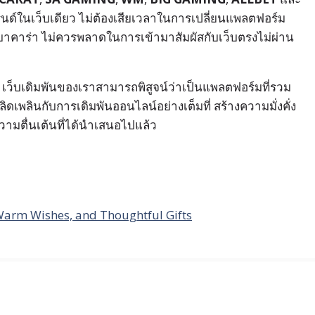
รนด์ในเว็บเดียว ไม่ต้องเสียเวลาในการเปลี่ยนแพลตฟอร์ม
บาคาร่า ไม่ควรพลาดในการเข้ามาสัมผัสกับเว็บตรงไม่ผ่าน
เว็บเดิมพันของเราสามารถพิสูจน์ว่าเป็นแพลตฟอร์มที่รวม
ดเพลินกับการเดิมพันออนไลน์อย่างเต็มที่ สร้างความมั่งคั่ง
มตื่นเต้นที่ได้นำเสนอไปแล้ว
 Warm Wishes, and Thoughtful Gifts