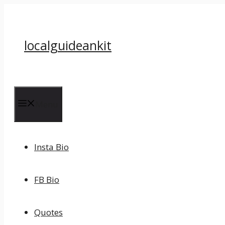
Skip
to
content
localguideankit
Menu
Insta Bio
FB Bio
Quotes