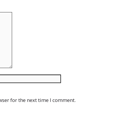
Website
wser for the next time I comment.